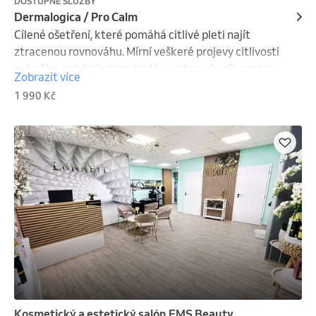
DOSTUPNÉ SLUŽBY
Dermalogica / Pro Calm
Cílené ošetření, které pomáhá citlivé pleti najít 
ztracenou rovnováhu. Mírní veškeré projevy citlivosti 
pokožky, redukuje zarudnutí a podporuje přirozenou 
Zobrazit více
bariéru pleti. Po ošetření je pokožka zklidněná, 
1 990 Kč
hydratovaná a jemná na dotek.
Kosmetický a estetický salón EMS Beauty