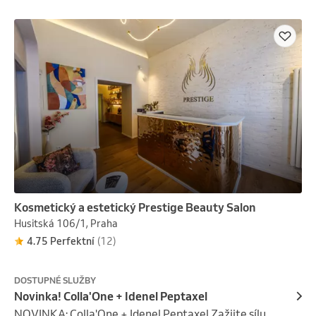
Hlavní výhody:

	1.	Redukce nedokonalostí a odstranění skvrn po 
akné.

	2.	Zesvětlení pigmentových skvrn a sjednocení 
tónu pleti.

	3.	Zúžení pórů a snížení mastnoty pokožky.

	4.	Hydratace a zlepšení elasticity.
Kosmetický a estetický Prestige Beauty Salon
Husitská 106/1, Praha
4.75 Perfektní
(12)
DOSTUPNÉ SLUŽBY
Novinka! Colla'One + Idenel Peptaxel
NOVINKA: Colla'One + Idenel Peptaxel Zažijte sílu 