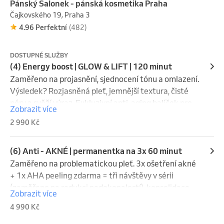
Pánský Salonek - pánská kosmetika Praha
Čajkovského 19, Praha 3
4.96 Perfektní
(482)
DOSTUPNÉ SLUŽBY
(4) Energy boost | GLOW & LIFT | 120 minut
Zaměřeno na projasnění, sjednocení tónu a omlazení. 
Výsledek? Rozjasněná pleť, jemnější textura, čisté 
póry a svěží výraz. Exkluzivní anti-aging balíček pro 
Zobrazit více
30+.

2 990 Kč
NA MÍRU + 3 prémiové metody  – 21 kroků:

(6) Anti - AKNÉ | permanentka na 3x 60 minut
Co zahrnuje (průběh vždy ladíme dle stavu pleti):

Zaměřeno na problematickou pleť. 3x ošetření akné 
+ 1x AHA peeling zdarma = tři návštěvy v sérii 
✓ Diagnostika pleti – EXPERT (typ/stav, hydratace, 
(zaměřeno na redukci nedokonalostí), konsolidace 
Zobrazit více
tonus, nedokonalosti, protokol)

výsledků chemickým peelingem při 3. návštěvě 
4 990 Kč
✓ Antiseptická příprava

zdarma. PERMANENTKA 3x 60 MINUT.

✓ Povrchové čištění + ozonizace / změkčení pleti
