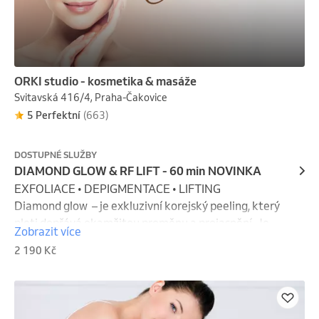
ORKI studio - kosmetika & masáže
Svitavská 416/4, Praha-Čakovice
5 Perfektní
(663)
DOSTUPNÉ SLUŽBY
DIAMOND GLOW & RF LIFT - 60 min NOVINKA
EXFOLIACE • DEPIGMENTACE • LIFTING 

Diamond glow  – je exkluzivní korejský peeling, který 
pleti dopřává okamžitou proměnu a projasnění. Je 
Zobrazit více
obohacen o jemně rafinovaný prášek z modrého 
2 190 Kč
diamantu, který pleti propůjčuje oslnivou zář, 
dokonalou hladkost a luxusní vzhled. Diamantový 
prášek šetrně odstraňuje odumřelé buňky, vyhlazuje 
strukturu pokožky a zanechává pleť sametově 