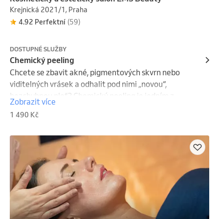
Krejnická 2021/1, Praha
4.92 Perfektní
(59)
DOSTUPNÉ SLUŽBY
Chemický peeling
Chcete se zbavit akné, pigmentových skvrn nebo 
viditelných vrásek a odhalit pod nimi „novou“, 
bezchybnou pleť? Chemický peeling je jedním z 
Zobrazit více
nejúčinnějších nástrojů moderní estetiky pro 
1 490 Kč
celkovou přestavbu a regeneraci pokožky.