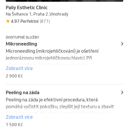
Paliy Esthetic Clinic
Na Švihance 1, Praha 2 ,Vinohrady
4.97 Perfektní
(871)
DOSTUPNÉ SLUŽBY
Mikroneedling
Microneedling (mikrojehličkování) je ošetření 
jednorázovou mikrojehličkovou hlavicí. Při 
microneedlingu kombinujeme proceduru s 
Zobrazit více
nejúčinnějšími koktejly a moderními přípravky, jako 
2 900 Kč
jsou exosomy nové generace, NAD+, růstové faktory, 
PDRN, lososí DNA a další aktivní složky.

Procedura je zaměřena na omlazení pleti, redukci 
Peeling na záda
jizev a strií, pomáhá při alopecii, pigmentaci a ztrátě 
Peeling na záda je efektivní procedura, která 
tonusu pokožky tím, že stimuluje přirozené 
pomáhá vyčistit pokožku, zlepšit její texturu a zbavit 
regenerační a obnovovací procesy v kůži.
ji nedokonalostí. Kyselinový peeling působí jemným 
Zobrazit více
odlupováním vrchní vrstvy pokožky, odstraňuje 
1 500 Kč
odumřelé buňky, přebytečný maz a nečistoty.
