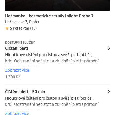
Heřmanka - kosmetické rituály Inlight Praha 7
Heřmanova 7, Praha
5 Perfektní
(13)
DOSTUPNÉ SLUŽBY
Čištění pleti
Hloubkové čištění pro čistou a svěží pleť (obličej, 
krk). Odstranění nečistot a zklidnění pleti s přírodní 
kosmetikou Inlight.

Zobrazit více
1 300 Kč
• odlíčení

• peeling

• hloubkové čištění

Čištění pleti ~ 50 min.
• obličejová maska s relaxační masáží hlavy

Hloubkové čištění pro čistou a svěží pleť (obličej, 
• závěrečná péče

krk). Odstranění nečistot a zklidnění pleti s přírodní 
kosmetikou Inlight.

Zobrazit více