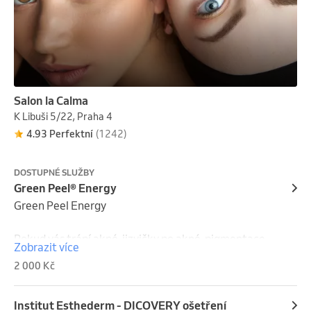
Salon la Calma
K Libuši 5/22, Praha 4
4.93 Perfektní
(1242)
DOSTUPNÉ SLUŽBY
Green Peel® Energy
Green Peel Energy

Pokud vás trápí akné, jizvičky po akné, pigmentace, 
Zobrazit více
rozšířené póry nebo první známky stárnutí, Green 
2 000 Kč
Peel Energy podpoří intenzivní obnovu pleti a 
nastartuje její regeneraci zevnitř. Pleť je postupně 
hladší, sjednocenější a zdravější.
Institut Esthederm - DICOVERY ošetření