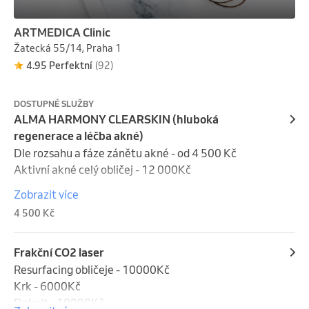
ARTMEDICA Clinic
Žatecká 55/14, Praha 1
4.95 Perfektní
(92)
DOSTUPNÉ SLUŽBY
ALMA HARMONY CLEARSKIN (hluboká
regenerace a léčba akné)
Dle rozsahu a fáze zánětu akné - od 4 500 Kč

Aktivní akné celý obličej - 12 000Kč

Zobrazit více
V naší klinice si zakládáme na individuálním přístupu 
4 500 Kč
ke každému pacientovi a vždy se snažíme dodržet 
objednané časy. Může se však stát, že z různých 
důvodů dojde k drobnému zpoždění a váš termín se 
Frakční CO2 laser
posune o několik minut. V takových případech vás 
Resurfacing obličeje - 10000Kč

prosíme o shovívavost a pochopení – každému 
Krk - 6000Kč

pacientovi věnujeme maximální péči, protože vaše 
Dekolt - 10000Kč
