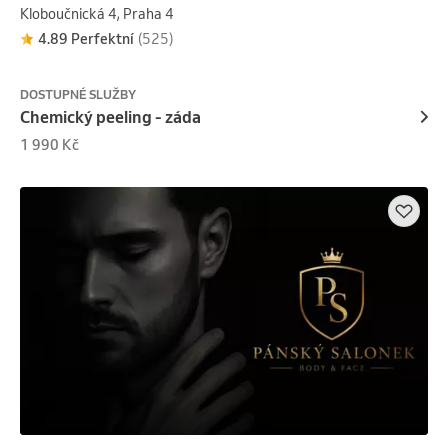
Kloboučnická 4, Praha 4
4.89 Perfektní
(525)
DOSTUPNÉ SLUŽBY
Chemický peeling - záda
1 990 Kč