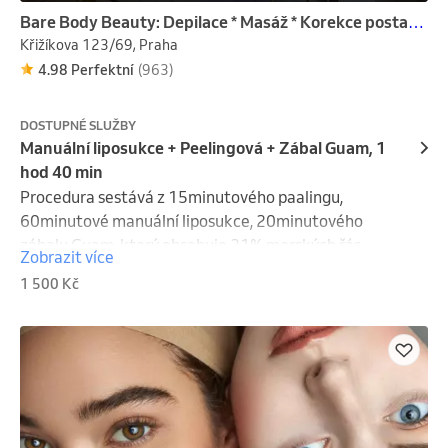
Bare Body Beauty: Depilace * Masáž * Korekce postavy * Manikúra
Křižíkova 123/69, Praha
4.98 Perfektní
(963)
DOSTUPNÉ SLUŽBY
Manuální liposukce + Peelingová + Zábal Guam, 1
hod 40 min
Procedura sestává z 15minutového paalingu, 
60minutové manuální liposukce, 20minutového 
zábalu Guam, který obsahuje 21% morských řás
Zobrazit více
1 500 Kč