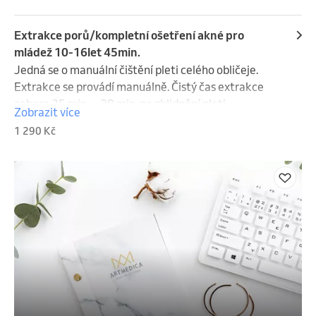
Extrakce porů/kompletní ošetření akné pro
mládež 10-16let 45min.
Jedná se o manuální čištění pleti celého obličeje. 
Extrakce se provádí manuálně. Čistý čas extrakce 
zabere 25 min. + 20 min. na zklidnění pleti.

Zobrazit více
Upozornění: čištění se provádí ručně za pomoci 
1 290 Kč
tzv."očka" a je bolestivé. Je vhodné zvážit, zda dítě 
extrakci zvládne.