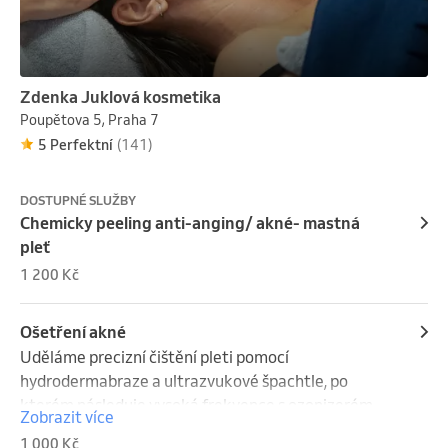
Zdenka Juklová kosmetika
Poupětova 5, Praha 7
5 Perfektní
(141)
DOSTUPNÉ SLUŽBY
Chemicky peeling anti-anging/ akné- mastná
pleť
1 200 Kč
Ošetření akné
Uděláme precizní čištění pleti pomocí 
hydrodermabraze a ultrazvukové špachtle, po 
kterém následuje vysoká frekvence s ozonizerém , 
Zobrazit více
přístroj který pleť dezinfikuje , stahuje póry a 
1 000 Kč