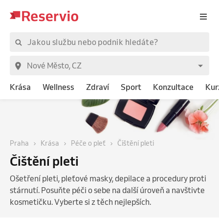
Krása
Wellness
Zdraví
Sport
Konzultace
Kur
Praha
Krása
Péče o pleť
Čištění pleti
Čištění pleti
Ošetření pleti, pleťové masky, depilace a procedury proti
stárnutí. Posuňte péči o sebe na další úroveň a navštivte
kosmetičku. Vyberte si z těch nejlepších.