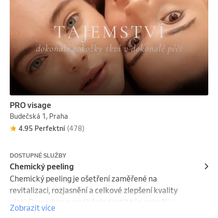
PRO visage
Budečská 1, Praha
4.95 Perfektní
(478)
DOSTUPNÉ SLUŽBY
Chemický peeling
Chemický peeling je ošetření zaměřené na 
revitalizaci, rozjasnění a celkové zlepšení kvality 
pleti. Procedura pomáhá sjednotit tón pokožky, 
Zobrazit více
zlepšit vzhled akné, pigmentací, rozšířených pórů i 