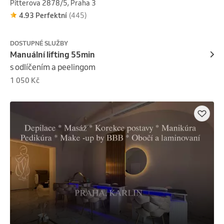
Pitterova 2878/5, Praha 3
4.93 Perfektní
(445)
DOSTUPNÉ SLUŽBY
Manuální lifting 55min
s odlíčením a peelingom
1 050 Kč