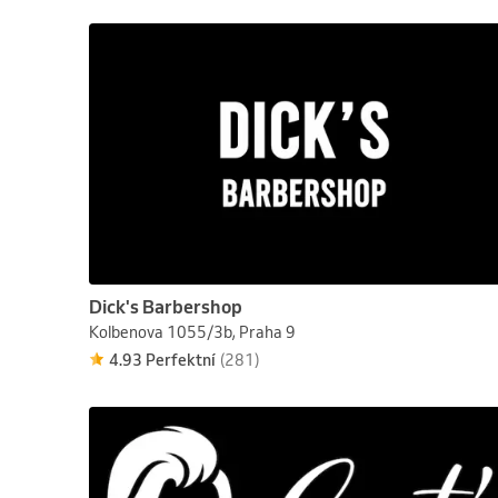
Dick's Barbershop
Kolbenova 1055/3b, Praha 9
4.93 Perfektní
(281)