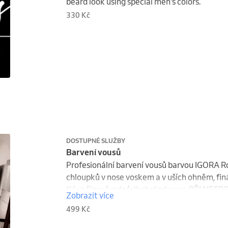
beard look using special men's colors.
330 Kč
DOSTUPNÉ SLUŽBY
Barvení vousů
Profesionální barvení vousů barvou IGORA Ro
chloupků v nose voskem a v uších ohněm, finál
Káva/limo/voda/alkohol zdarma. PŘI NE
Zobrazit více
499 Kč