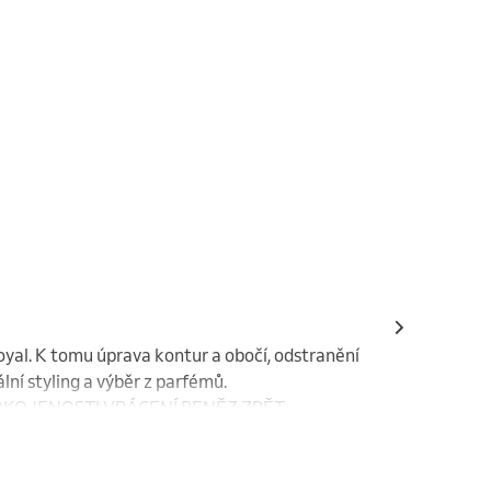
yal. K tomu úprava kontur a obočí, odstranění 
ní styling a výběr z parfémů. 
SPOKOJENOSTI VRÁCENÍ PENĚZ ZPĚT.