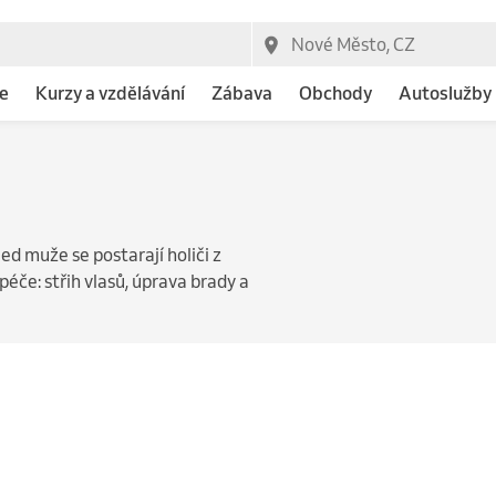
e
Kurzy a vzdělávání
Zábava
Obchody
Autoslužby
d muže se postarají holiči z
éče: střih vlasů, úprava brady a