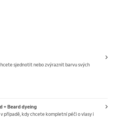
chcete sjednotit nebo zvýraznit barvu svých 
 a výsledném vzhledu vousů, přizpůsobeném 
rava vousů na aplikaci barvy.

usy podle dohodnutého odstínu pro dosažení 
rd + Beard dyeing
v případě, kdy chcete kompletní péči o vlasy i 
ho balzámu na vousy.

rvení (například tónování) jsou za dodatečný 