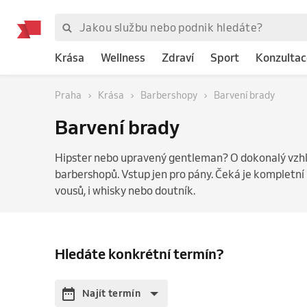
Krása
Wellness
Zdraví
Sport
Konzultac
Praha
Krása
Barbershopy
Barvení brady
Barvení brady
Hipster nebo upravený gentleman? O dokonalý vzhle
barbershopů. Vstup jen pro pány. Čeká je kompletní p
vousů, i whisky nebo doutník.
Hledáte konkrétní termín?
Najít termín