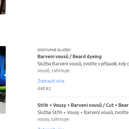
DOSTUPNÉ SLUŽBY
Barvení vousů / Beard dyeing
Služba Barvení vousů, zvolíte v případě, kdy 
vousů, zahrnuje:

Zobrazit více
Konzultace: Diskuze o požadovaném odstínu
440 Kč
vašemu stylu.

Příprava: Nasazení ochranné pláštěnky a příp
Barvení: Aplikace profesionální barvy na vo
Střih + Vousy + Barvení vousů / Cut + Bea
přirozeného a rovnoměrného vzhledu.

Služba Střih + Vousy + Barvení vousů, zvolíte 
Péče: Opláchnutí barvy a aplikace zklidňující
vousy, zahrnuje:

Dodatečné služby: Speciální požadavky na ba