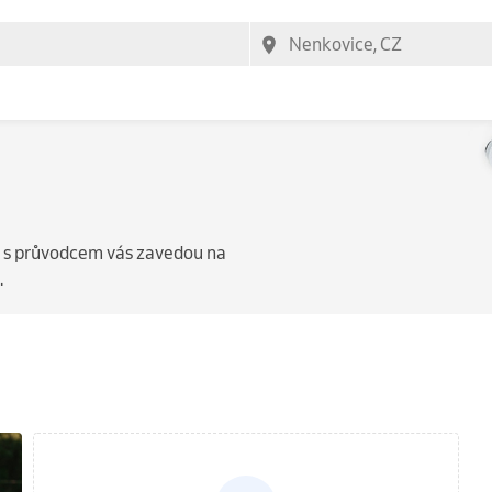
a
y s průvodcem vás zavedou na
.