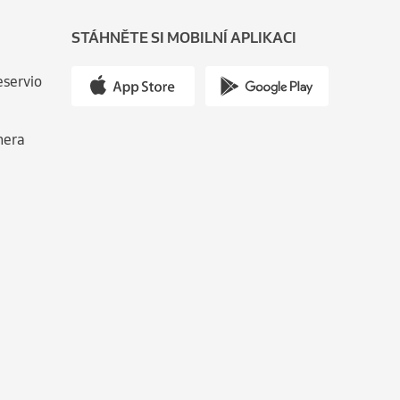
STÁHNĚTE SI MOBILNÍ APLIKACI
eservio
nera