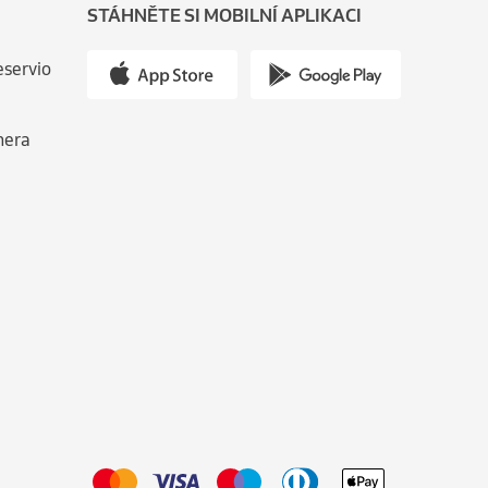
STÁHNĚTE SI MOBILNÍ APLIKACI
eservio
nera