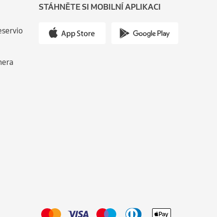
STÁHNĚTE SI MOBILNÍ APLIKACI
eservio
nera