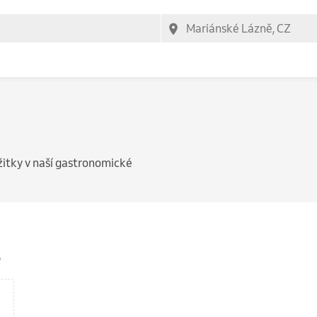
žitky v naší gastronomické
e