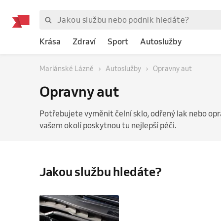
Krása
Zdraví
Sport
Autoslužby
Mariánské Lázně
Autoslužby
Opravny aut
Opravny aut
Potřebujete vyměnit čelní sklo, odřený lak nebo op
vašem okolí poskytnou tu nejlepší péči.
Jakou službu hledáte?