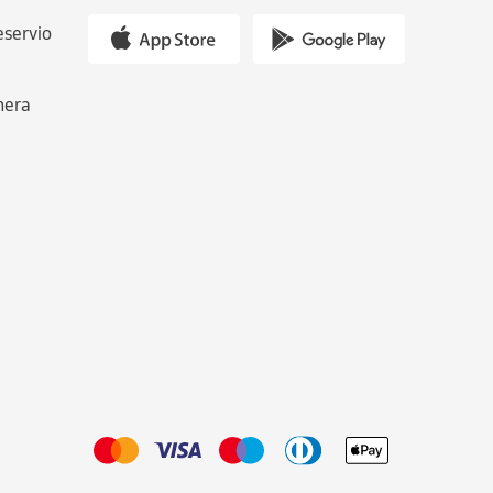
eservio
nera