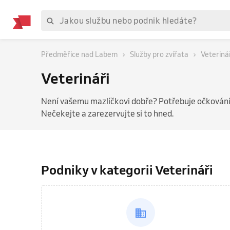
Předměřice nad Labem
Služby pro zvířata
Veteriná
Veterináři
Není vašemu mazlíčkovi dobře? Potřebuje očkování 
Nečekejte a zarezervujte si to hned.
Podniky v kategorii Veterináři