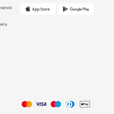
eservio
nera