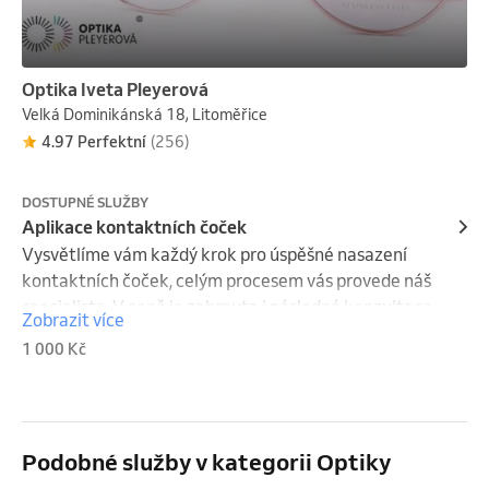
Optika Iveta Pleyerová
Velká Dominikánská 18, Litoměřice
4.97 Perfektní
(256)
DOSTUPNÉ SLUŽBY
Aplikace kontaktních čoček
Vysvětlíme vám každý krok pro úspěšné nasazení 
kontaktních čoček, celým procesem vás provede náš 
specialista. V ceně je zahrnuta i následná konzultace 
Zobrazit více
a kontrola, zda vám vše sedí :)              Pro objednání 
1 000 Kč
volejte: +416 73 28 90.
Podobné služby v kategorii Optiky