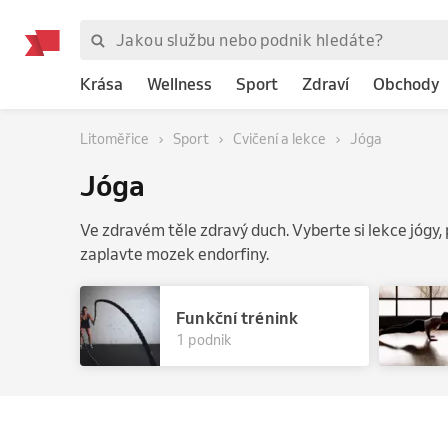
Krása
Wellness
Sport
Zdraví
Obchody
Litoměřice
Sport
Cvičení a lekce
Jóga
Jóga
Ve zdravém těle zdravý duch. Vyberte si lekce jógy, 
zaplavte mozek endorfiny.
Funkční trénink
1 podnik