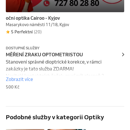
oční optika Cairoo - Kyjov
Masarykovo náměstí 11/18, Kyjov
5 Perfektní
(20)
DOSTUPNÉ SLUŽBY
MĚŘENÍ ZRAKU OPTOMETRISTOU
Stanovení správné dioptrické korekce, v rámci 
zakázky je tato služba ZDARMA! 

Nositelé kontaktních čoček, musí mít alespoň 2 
Zobrazit více
hodiny před měřením sundané kontaktní čočky!!!

500 Kč
Měření zraku neprovádíme u dětí mladších 15 let!
Podobné služby v kategorii Optiky