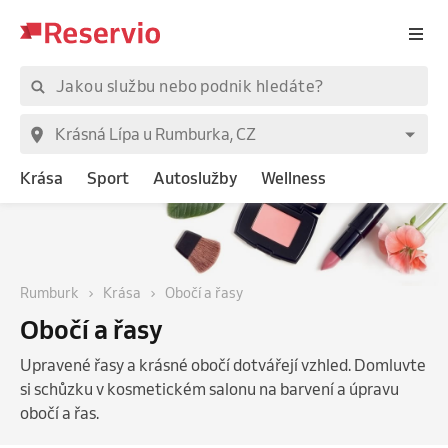
Krása
Sport
Autoslužby
Wellness
Rumburk
Krása
Obočí a řasy
Obočí a řasy
Upravené řasy a krásné obočí dotvářejí vzhled. Domluvte
si schůzku v kosmetickém salonu na barvení a úpravu
obočí a řas.