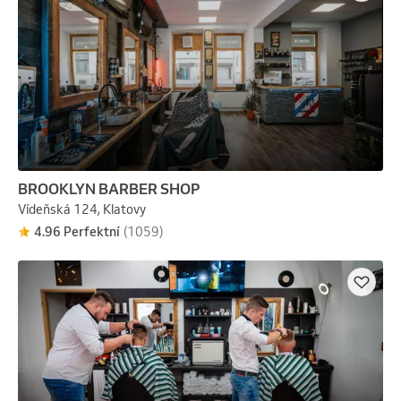
BROOKLYN BARBER SHOP
Vídeňská 124, Klatovy
4.96 Perfektní
(1059)