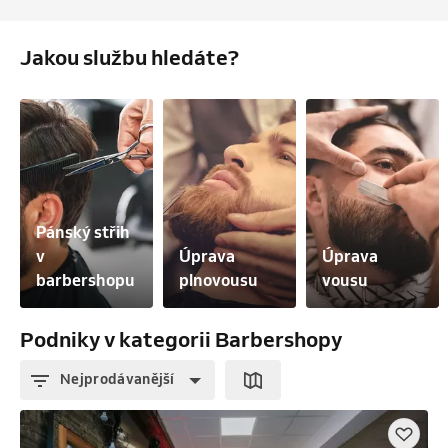
Jakou službu hledáte?
Pánský střih 
v 
Úprava 
Úprava 
barbershopu
plnovousu
vousu
Podniky v kategorii Barbershopy
Nejprodávanější