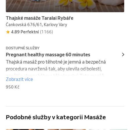
Thajské masáže Taralai Rybáře
Čankovská 676/61, Karlovy Vary
4.89 Perfektní
(1166)
DOSTUPNÉ SLUŽBY
Pregnant healthy massage 60 minutes
Thajská masáž pro těhotné je jemná a bezpečná 
procedura navržená tak, aby ulevila od bolesti, 
napětí a stresu během těhotenství. Tato masáž 
Zobrazit více
využívá techniky, které jsou přizpůsobeny potřebám 
950 Kč
těhotné ženy a zaměřují se na uvolnění ztuhlých 
svalů, zlepšení prokrvení a zmírnění otoků. Masérka 
používá mírný tlak a jemné protahování, které 
pomáhají uvolnit napětí v zádech, krku a nohou, 
Podobné služby v kategorii Masáže
často postižených v průběhu těhotenství.
