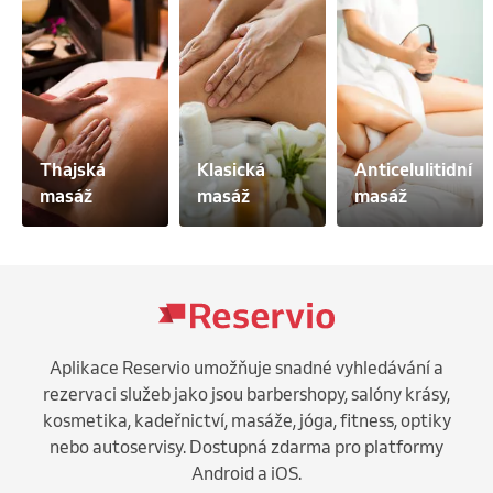
Masáž se obvykle provádí v poloze na boku nebo v 
polohách, které zajišťují maximální pohodlí a bezpečí 
pro matku i dítě. Thajská masáž pro těhotné může 
také zahrnovat jemnou práci s energetickými body, 
což podporuje celkovou rovnováhu a pohodu. Tato 
masáž je ideální pro zklidnění mysli, zlepšení spánku, 
zmírnění únavy a bolesti spojené s těhotenstvím.
Thajská 
Klasická 
Anticelulitidní 
masáž
masáž
masáž
Aplikace Reservio umožňuje snadné vyhledávání a
rezervaci služeb jako jsou barbershopy, salóny krásy,
kosmetika, kadeřnictví, masáže, jóga, fitness, optiky
nebo autoservisy. Dostupná zdarma pro platformy
Android a iOS.