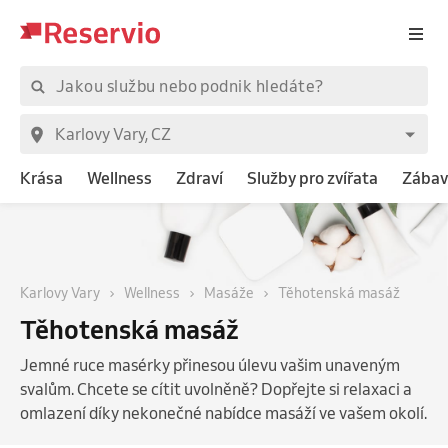
Krása
Wellness
Zdraví
Služby pro zvířata
Zábav
Karlovy Vary
Wellness
Masáže
Těhotenská masáž
Těhotenská masáž
Jemné ruce masérky přinesou úlevu vašim unaveným
svalům. Chcete se cítit uvolněně? Dopřejte si relaxaci a
omlazení díky nekonečné nabídce masáží ve vašem okolí.