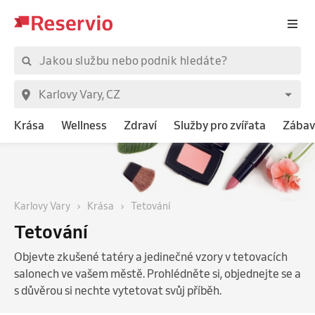
Krása
Wellness
Zdraví
Služby pro zvířata
Zábav
Karlovy Vary
Krása
Tetování
Tetování
Objevte zkušené tatéry a jedinečné vzory v tetovacích
salonech ve vašem městě. Prohlédněte si, objednejte se a
s důvěrou si nechte vytetovat svůj příběh.