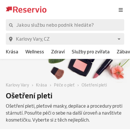
Krása
Wellness
Zdraví
Služby pro zvířata
Zábav
Karlovy Vary
Krása
Péče o pleť
Ošetření pleti
Ošetření pleti
Ošetření pleti, pleťové masky, depilace a procedury proti
stárnutí. Posuňte péči o sebe na další úroveň a navštivte
kosmetičku. Vyberte si z těch nejlepších.