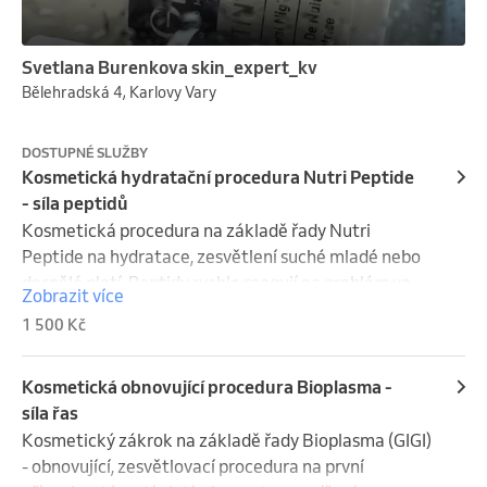
Svetlana Burenkova skin_expert_kv
Bělehradská 4, Karlovy Vary
DOSTUPNÉ SLUŽBY
Kosmetická hydratační procedura Nutri Peptide
- síla peptidů
Kosmetická procedura na základě řady Nutri 
Peptide na hydratace, zesvětlení suché mladé nebo 
dospělé pletí. Peptidy rychle reagují na problém ve 
Zobrazit více
všech vrstvách pletí  a buňky jej začnou řešit. Zákrok 
1 500 Kč
obsahuje: peelingy, bustery, masky, masáže , sérum a 
alginat.
Kosmetická obnovující procedura Bioplasma -
síla řas
Kosmetický zákrok na základě řady Bioplasma (GIGI) 
- obnovující, zesvětlovací procedura na první 