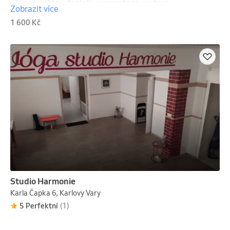
příznaky stárnutí pletí, pigmentace, snížení 
Zobrazit více
pružnosti. Zákrok obsahuje: peeling, sérum, masku, 
1 600 Kč
masáže, krém po typu pletí.
Studio Harmonie
Karla Čapka 6, Karlovy Vary
5 Perfektní
(1)