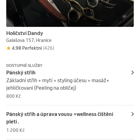
Holičství Dandy
Galašova 157, Hranice
4.98 Perfektní
(426)
DOSTUPNÉ SLUŽBY
Pánský střih
Základní střih + mytí + styling účesu + masáž+ 
jehličkovani (Peeling na obličej)
800 Kč
Pánský střih a úprava vousu +wellness čištění
pleti .
1 200 Kč