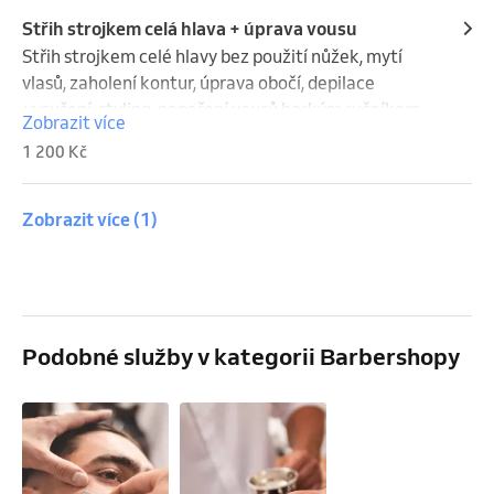
Střih strojkem celá hlava + úprava vousu
Střih strojkem celé hlavy bez použití nůžek, mytí 
vlasů, zaholení kontur, úprava obočí, depilace 
,vysušení, styling, napaření vousů horkým ručníkem, 
Zobrazit více
tradiční holení břitvou kontur, hydratační péče a na 
1 200 Kč
závěr kolínská.
Zobrazit více
(1)
Podobné služby v kategorii Barbershopy