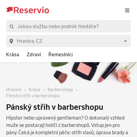
Krása
Zdraví
Řemeslníci
Hranice
Krása
Barbershopy
Pánský střih v barbershopu
Pánský střih v barbershopu
Hipster nebo upravený gentleman? O dokonalý vzhled
muže se postarají holiči z barbershopů. Vstup jen pro
pány. Čeká je kompletní péče: střih vlasů, úprava brady a