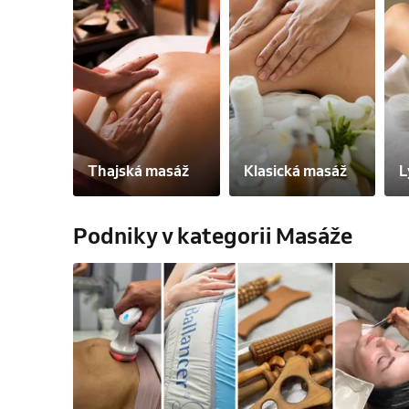
Thajská masáž
Klasická masáž
L
Podniky v kategorii Masáže