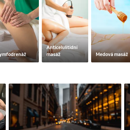
Anticelulitidní 
ymfodrenáž
masáž
Medová masáž