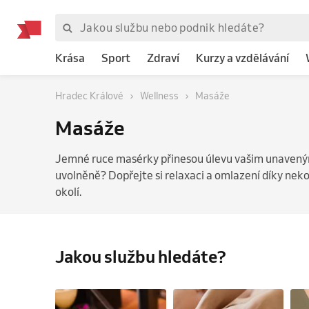
Krása
Sport
Zdraví
Kurzy a vzdělávání
Hradec Králové
Wellness
Masáže
Masáže
Jemné ruce masérky přinesou úlevu vašim unaveným
uvolněně? Dopřejte si relaxaci a omlazení díky ne
okolí.
Jakou službu hledáte?