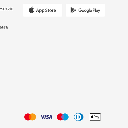
eservio
nera