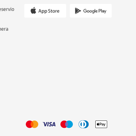
eservio
nera