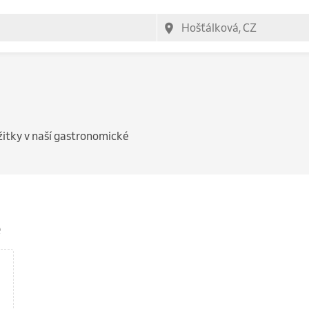
žitky v naší gastronomické
e