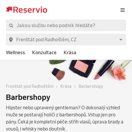
Wellness
Konzultace
Krása
Frenštát pod Radhoštěm
Krása
Barbershopy
Barbershopy
Hipster nebo upravený gentleman? O dokonalý vzhled
muže se postarají holiči z barbershopů. Vstup jen pro
pány. Čeká je kompletní péče: střih vlasů, úprava brady a
vousů, i whisky nebo doutník.