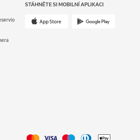
STÁHNĚTE SI MOBILNÍ APLIKACI
eservio
nera