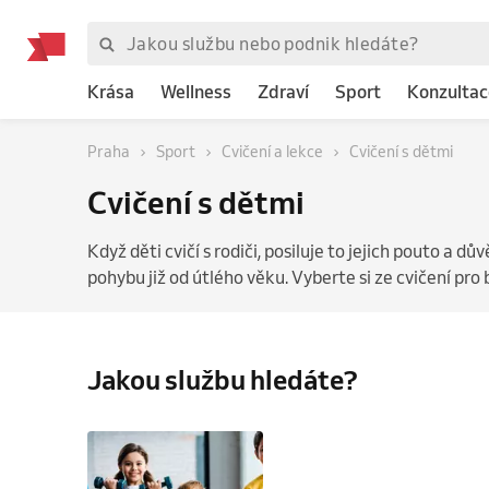
Krása
Wellness
Zdraví
Sport
Konzultac
Praha
Sport
Cvičení a lekce
Cvičení s dětmi
Cvičení s dětmi
Když děti cvičí s rodiči, posiluje to jejich pouto a dův
pohybu již od útlého věku. Vyberte si ze cvičení pro b
Jakou službu hledáte?