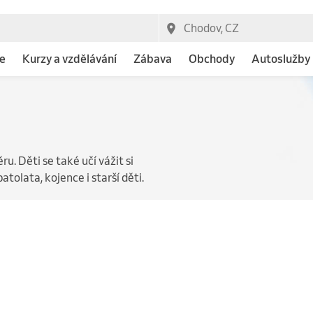
e
Kurzy a vzdělávání
Zábava
Obchody
Autoslužby
ěru. Děti se také učí vážit si
atolata, kojence i starší děti.