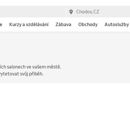
e
Kurzy a vzdělávání
Zábava
Obchody
Autoslužby
cích salonech ve vašem městě.
vytetovat svůj příběh.