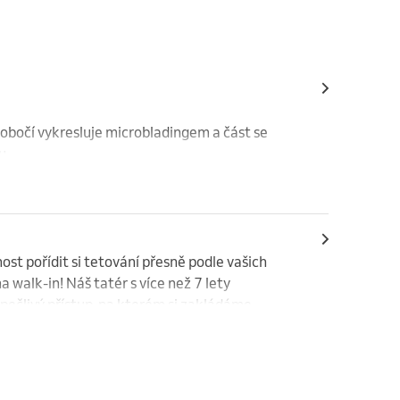
obočí vykresluje microbladingem a část se 
u.
st pořídit si tetování přesně podle vašich 
 walk-in! Náš tatér s více než 7 lety 
 pečlivý přístup, na kterém si zakládáme.