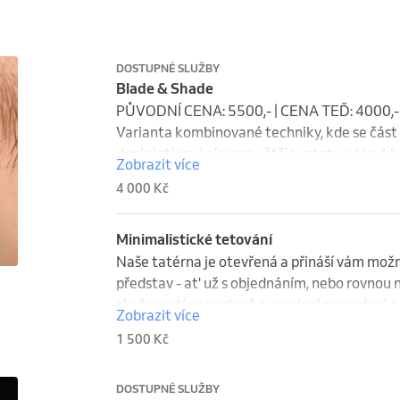
DOSTUPNÉ SLUŽBY
Blade & Shade
PŮVODNÍ CENA: 5500,- | CENA TEĎ: 4000,-

Varianta kombinované techniky, kde se část 
doplní stínováním pro větší hustotu a hloubk
Zobrazit více
4 000 Kč
Minimalistické tetování
Naše tatérna je otevřená a přináší vám možno
představ - at' už s objednáním, nebo rovnou na
zkušeností se postará o precizní provedení a
Zobrazit více
1 500 Kč
DOSTUPNÉ SLUŽBY