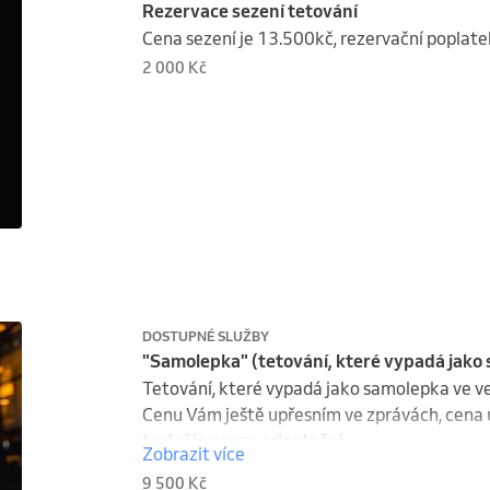
Rezervace sezení tetování
Cena sezení je 13.500kč, rezervační poplate
2 000 Kč
DOSTUPNÉ SLUŽBY
"Samolepka" (tetování, které vypadá jako
Tetování, které vypadá jako samolepka ve v
Cenu Vám ještě upřesním ve zprávách, cena u
trvání je pouze orientační.
Zobrazit více
9 500 Kč