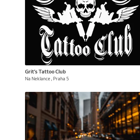
Grit’s Tattoo Club
Na Neklance , Praha 5