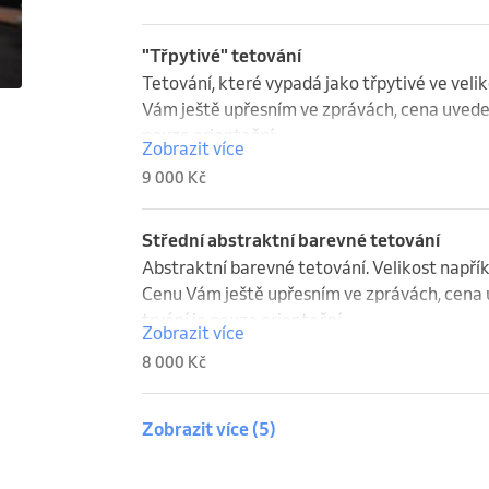
"Třpytivé" tetování
Tetování, které vypadá jako třpytivé ve vel
Vám ještě upřesním ve zprávách, cena uvedená
pouze orientační.
Zobrazit více
9 000 Kč
Střední abstraktní barevné tetování
Abstraktní barevné tetování. Velikost např
Cenu Vám ještě upřesním ve zprávách, cena u
trvání je pouze orientační.
Zobrazit více
8 000 Kč
Zobrazit více
(5)