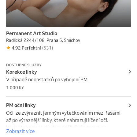
Permanent Art Studio
Radlická 2244/108, Praha 5, Smíchov
4.92 Perfektní
(631)
DOSTUPNÉ SLUŽBY
Korekce linky
V případě nedostatků po vyhojení PM.
1 000 Kč
PM oční linky
Oči lze zvýraznit jemným vytečkováním mezi řasami 
až po výraznější linky, které nahrazují líčení očí. 
Varianta linek se předem pečlivě předkreslí na 
Zobrazit více
odlíčených očích.