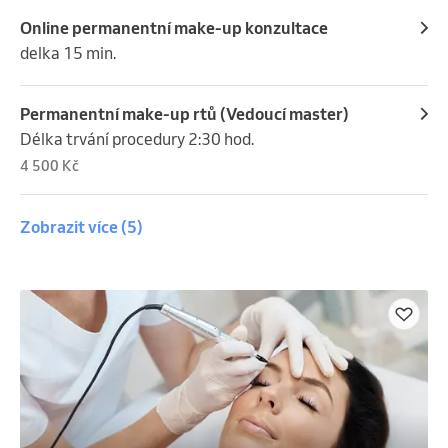
- od 6 do 12 měsíců -20%

- po 12 měsíců -10%
Online permanentní make-up konzultace
delka 15 min.
Permanentní make-up rtů (Vedoucí master)
Délka trvání procedury 2:30 hod.
4 500 Kč
Zobrazit více
(5)