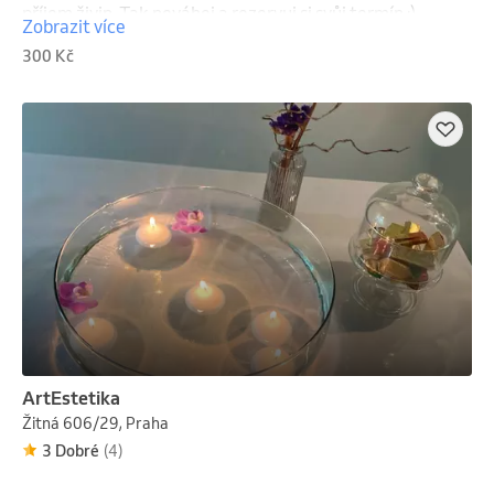
příjem živin. Tak neváhej a rezervuj si svůj termín :)
Zobrazit více
300 Kč
ArtEstetika
Žitná 606/29, Praha
3 Dobré
(4)