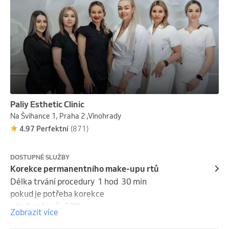
Paliy Esthetic Clinic
Na Švihance 1, Praha 2 ,Vinohrady
4.97 Perfektní
(871)
DOSTUPNÉ SLUŽBY
Korekce permanentního make-upu rtů
Délka trvání procedury  1 hod  30 min

pokud je potřeba korekce

- do 3  měsíců -50%

Zobrazit více
- 3-6 měsíců -40%
