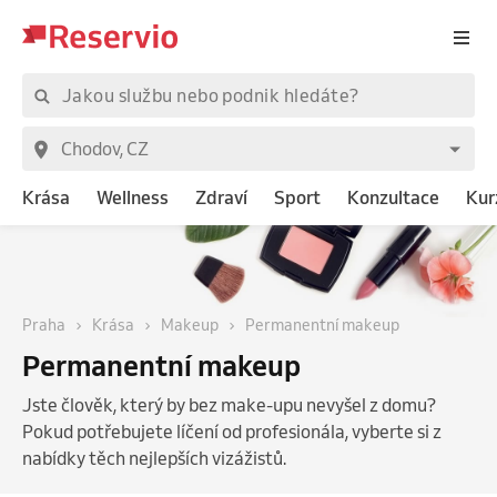
Krása
Wellness
Zdraví
Sport
Konzultace
Kur
Praha
Krása
Makeup
Permanentní makeup
Permanentní makeup
Jste člověk, který by bez make-upu nevyšel z domu?
Pokud potřebujete líčení od profesionála, vyberte si z
nabídky těch nejlepších vizážistů.