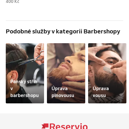
400 Kč
Podobné služby v kategorii Barbershopy
Pánský střih 
v 
Úprava 
Úprava 
barbershopu
plnovousu
vousu