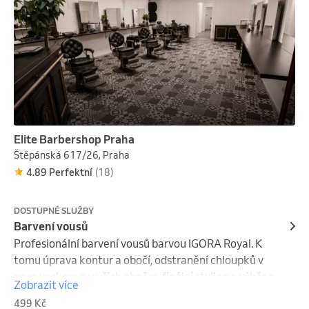
Elite Barbershop Praha
Štěpánská 617/26, Praha
4.89 Perfektní
(18)
DOSTUPNÉ SLUŽBY
Barvení vousů
Profesionální barvení vousů barvou IGORA Royal. K 
tomu úprava kontur a obočí, odstranění chloupků v 
nose voskem a v uších ohněm, finální styling a výběr z 
Zobrazit více
parfémů. Káva/limo/voda/alkohol zdarma. PŘI 
499 Kč