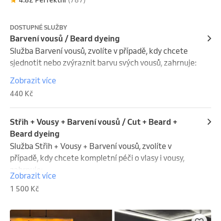
4.82 Perfektní
(787)
DOSTUPNÉ SLUŽBY
Barvení vousů / Beard dyeing
Služba Barvení vousů, zvolíte v případě, kdy chcete 
sjednotit nebo zvýraznit barvu svých vousů, zahrnuje:

Zobrazit více
Konzultace: Diskuze o požadovaném odstínu a 
440 Kč
výsledném vzhledu vousů, přizpůsobeném vašemu 
stylu.

Příprava: Nasazení ochranné pláštěnky a příprava 
Střih + Vousy + Barvení vousů / Cut + Beard +
vousů na aplikaci barvy.

Beard dyeing
Barvení: Aplikace profesionální barvy na vousy podle 
Služba Střih + Vousy + Barvení vousů, zvolíte v 
dohodnutého odstínu pro dosažení přirozeného a 
případě, kdy chcete kompletní péči o vlasy i vousy, 
rovnoměrného vzhledu.

zahrnuje:

Zobrazit více
Péče: Opláchnutí barvy a aplikace zklidňujícího 
1 500 Kč
balzámu na vousy.

Konzultace: Individuální konzultace zaměřená na 
Dodatečné služby: Speciální požadavky na barvení 
výběr střihu vlasů, úpravy vousů a barvy podle vašich 
(například tónování) jsou za dodatečný příplatek.

představ.
