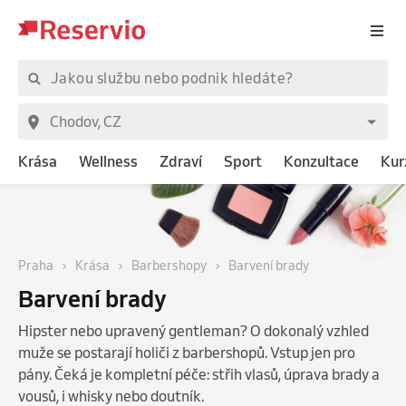
Krása
Wellness
Zdraví
Sport
Konzultace
Kur
Praha
Krása
Barbershopy
Barvení brady
Barvení brady
Hipster nebo upravený gentleman? O dokonalý vzhled
muže se postarají holiči z barbershopů. Vstup jen pro
pány. Čeká je kompletní péče: střih vlasů, úprava brady a
vousů, i whisky nebo doutník.