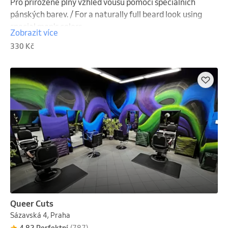
Pro přirozeně plný vzhled vousů pomocí speciálních 
pánských barev. / For a naturally full beard look using 
special men's colors.
Zobrazit více
330 Kč
Queer Cuts
Sázavská 4, Praha