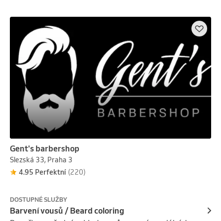
NESPOKOJENOSTI VRÁCENÍ PENĚZ ZPĚT.
Gent's barbershop
Slezská 33, Praha 3
4.95 Perfektní
(220)
DOSTUPNÉ SLUŽBY
Barvení vousů / Beard coloring