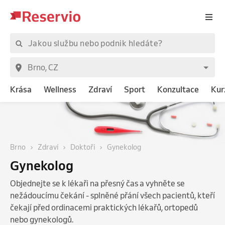
Krása
Wellness
Zdraví
Sport
Konzultace
Kur
Brno
Zdraví
Doktoři
Gynekolog
Gynekolog
Objednejte se k lékaři na přesný čas a vyhněte se
nežádoucímu čekání - splněné přání všech pacientů, kteří
čekají před ordinacemi praktických lékařů, ortopedů
nebo gynekologů.