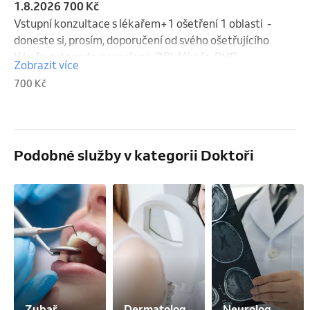
1.8.2026 700 Kč
Vstupní konzultace s lékařem+1 ošetření 1 oblasti  - 
doneste si, prosím, doporučení od svého ošetřujícího 
lékaře: ortopeda, neurologa, ORL lékaře, RHB, 
Zobrazit více
revmatologa) (1. aplikace 10-15 minut, čas celkem i 
700 Kč
s konzultací  max.20 minut). Není hrazeno z 
veřejného zdravotního pojištění. Zrušení termínu 
nejpozději 2 hodiny předem. Podmínky: 
https://www.neurologiemistrikova.cz/podminky-
Podobné služby v kategorii Doktoři
objednani/
Zubař
Dermatolog
Neurolog