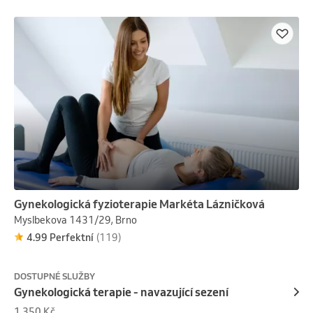
Při potápění do hloubky 20 m a více je nutné přinést 
potvrzení od lékaře ORL.
Gynekologická fyzioterapie Markéta Lázničková
Myslbekova 1431/29, Brno
4.99 Perfektní
(119)
DOSTUPNÉ SLUŽBY
Gynekologická terapie - navazující sezení
1 350 Kč