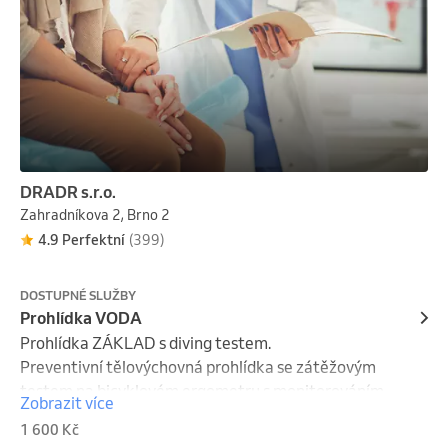
DRADR s.r.o.
Zahradníkova 2, Brno 2
4.9 Perfektní
(399)
DOSTUPNÉ SLUŽBY
Prohlídka VODA
Prohlídka ZÁKLAD s diving testem.

Preventivní tělovýchovná prohlídka se zátěžovým 
testem na bicyklovém ergometru s monitorováním 
Zobrazit více
srdce pomocí EKG a diving testem.

1 600 Kč