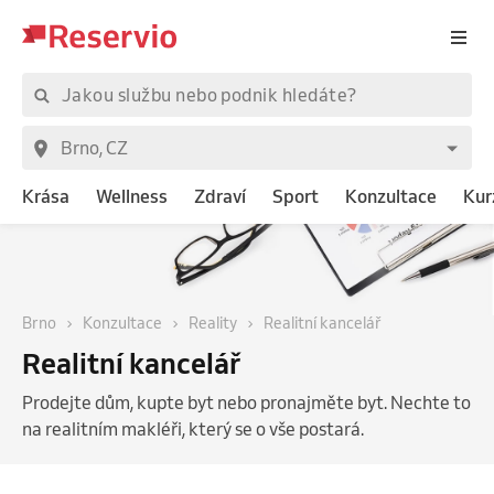
Krása
Wellness
Zdraví
Sport
Konzultace
Kur
Brno
Konzultace
Reality
Realitní kancelář
Realitní kancelář
Prodejte dům, kupte byt nebo pronajměte byt. Nechte to
na realitním makléři, který se o vše postará.