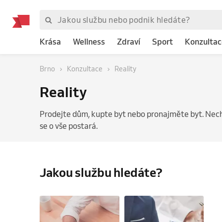
Krása
Wellness
Zdraví
Sport
Konzultac
Brno
Konzultace
Reality
Reality
Prodejte dům, kupte byt nebo pronajměte byt. Necht
se o vše postará.
Jakou službu hledáte?