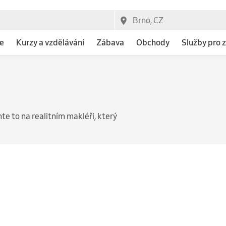
e
Kurzy a vzdělávání
Zábava
Obchody
Služby pro z
e to na realitním makléři, který