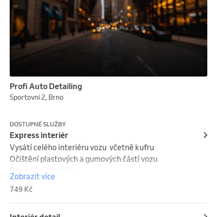
Profi Auto Detailing
Sportovní 2, Brno
DOSTUPNÉ SLUŽBY
Express interiér
Vysátí celého interiéru vozu  včetně kufru

Očištění plastových a gumových částí vozu

Provonění interiéru

Zobrazit více
Vyleštění vnitřních oken a zrcátek (zpětné + 
749 Kč
stínítka) 149,-

Cena 749 Kč
Interiér detail