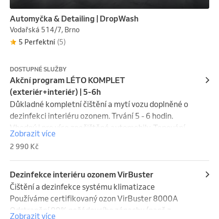
Automyčka & Detailing | DropWash
Vodařská 514/7, Brno
5 Perfektní
(5)
DOSTUPNÉ SLUŽBY
Akční program LÉTO KOMPLET
(exteriér+interiér) | 5-6h
Důkladné kompletní čištění a mytí vozu doplněné o 
dezinfekci interiéru ozonem. Trvání 5 - 6 hodin.

Vhodný i pro více znečištěné automobily. Tepování 
Zobrazit více
sedaček / čištění kůže není součástí balíčku. 

2 990 Kč
Zahrnuje INTERIÉR:

— Hloubkové vysátí a vyčištění nečistot vč. kufru

Dezinfekce interiéru ozonem VirBuster
— Čištění nástupních plastů a gum

Čištění a dezinfekce systému klimatizace

— Oživení a impregnace plastových částí interiéru

Používáme certifikovaný ozon VirBuster 8000A

— Kartáčování a impregnace gumových koberečků

Odstranění 99% nežádoucího zápachu (např. z 
Zobrazit více