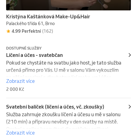
Kristýna Kaštánková Make-Up&Hair
Palackého třída 61, Brno
4.99 Perfektní
(162)
DOSTUPNÉ SLUŽBY
Líčení a účes - svatebčan
Pokud se chystáte na svatbu jako host, je tato služba 
určená přímo pro Vás. U mě v salonu Vám vykouzlím 
na přání precizní a dlouhotrvající make-up i účes. 

Zobrazit více
Po domluvě a za příplatek 600 Kč Vás můžu přijet 
2 000 Kč
připravit kamkoliv po Brně, mimo Brno si účtuji 
cestovné 12,-/km.
Svatební balíček (líčení a účes, vč. zkoušky)
Služba zahrnuje zkoušku líčení a účesu u mě v salonu 
(210 min) a přípravu nevěsty v den svatby na místě. 
Osobní a online konzultaci dle potřeby, aplikaci 
Zobrazit více
trsových řas na zkoušce i v den svatby. 
