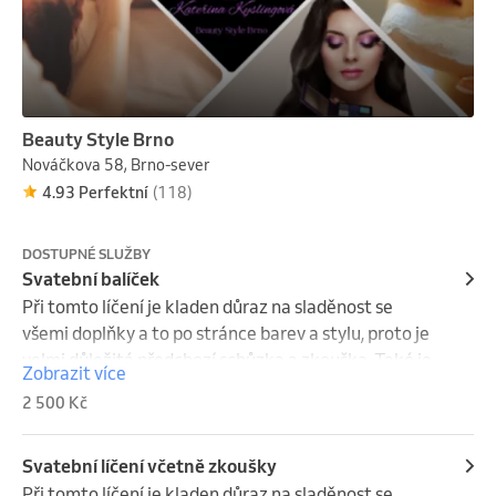
make-up (900 Kč), účes (700 Kč)/60-90 min.

Doprava na místo svatby: Brno (600 Kč);  mimo Brno 
(12 Kč/km)
Beauty Style Brno
Nováčkova 58, Brno-sever
4.93 Perfektní
(118)
DOSTUPNÉ SLUŽBY
Svatební balíček
Při tomto líčení je kladen důraz na sladěnost se 
všemi doplňky a to po stránce barev a stylu, proto je 
velmi důležitá předchozí schůzka a zkouška. Také je 
Zobrazit více
možné líčení provést v domácím prostředí. Líčení 
2 500 Kč
nevěsty, maminky a svědka
Svatební líčení včetně zkoušky
Při tomto líčení je kladen důraz na sladěnost se 