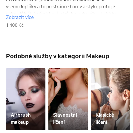
všemi doplňky a to po stránce barev a stylu, proto je 
velmi důležitá předchozí schůzka a zkouška. Také je 
Zobrazit více
možné líčení provést v domácím prostředí a nalíčit 
1 400 Kč
nejen nevěstu ale i další ženy.
Podobné služby v kategorii Makeup
Airbrush 
Slavnostní 
Klasické 
makeup
líčení
líčení