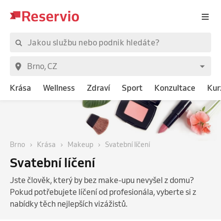
Krása
Wellness
Zdraví
Sport
Konzultace
Kur
Brno
Krása
Makeup
Svatební líčení
Svatební líčení
Jste člověk, který by bez make-upu nevyšel z domu?
Pokud potřebujete líčení od profesionála, vyberte si z
nabídky těch nejlepších vizážistů.