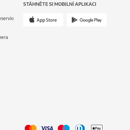
STÁHNĚTE SI MOBILNÍ APLIKACI
eservio
nera