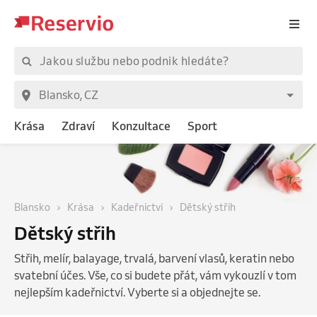
Krása
Zdraví
Konzultace
Sport
Blansko
Krása
Kadeřnictví
Dětský střih
Dětský střih
Střih, melír, balayage, trvalá, barvení vlasů, keratin nebo
svatební účes. Vše, co si budete přát, vám vykouzlí v tom
nejlepším kadeřnictví. Vyberte si a objednejte se.