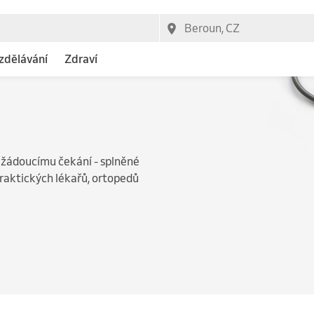
vzdělávání
Zdraví
nežádoucímu čekání - splněné
praktických lékařů, ortopedů