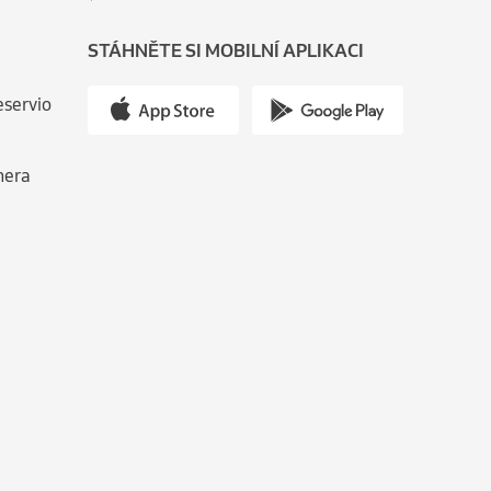
STÁHNĚTE SI MOBILNÍ APLIKACI
eservio
nera