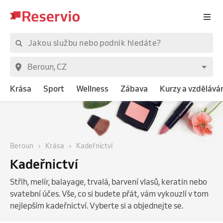
Krása
Sport
Wellness
Zábava
Kurzy a vzdělává
Beroun
Krása
Kadeřnictví
Kadeřnictví
Střih, melír, balayage, trvalá, barvení vlasů, keratin nebo
svatební účes. Vše, co si budete přát, vám vykouzlí v tom
nejlepším kadeřnictví. Vyberte si a objednejte se.