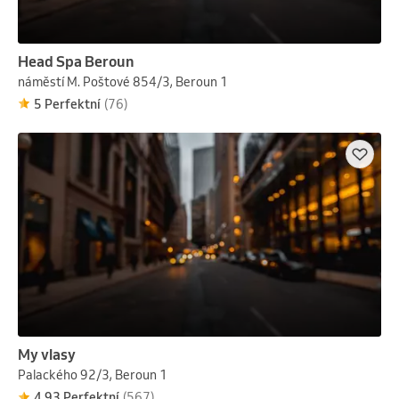
Head Spa Beroun
náměstí M. Poštové 854/3, Beroun 1
5 Perfektní
(76)
My vlasy
Palackého 92/3, Beroun 1
4.93 Perfektní
(567)