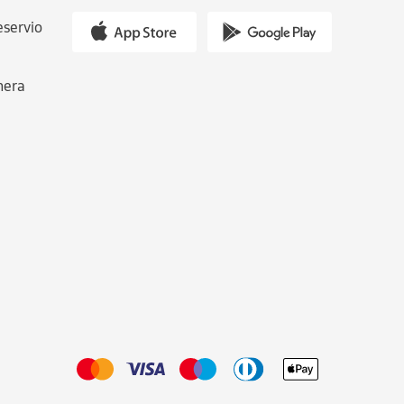
eservio
nera