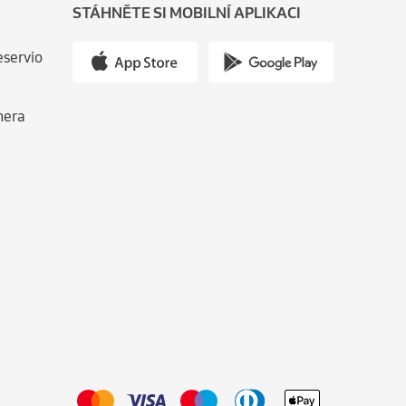
STÁHNĚTE SI MOBILNÍ APLIKACI
eservio
nera