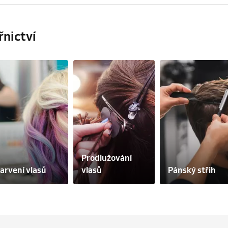
řnictví
Prodlužování 
arvení vlasů
vlasů
Pánský střih