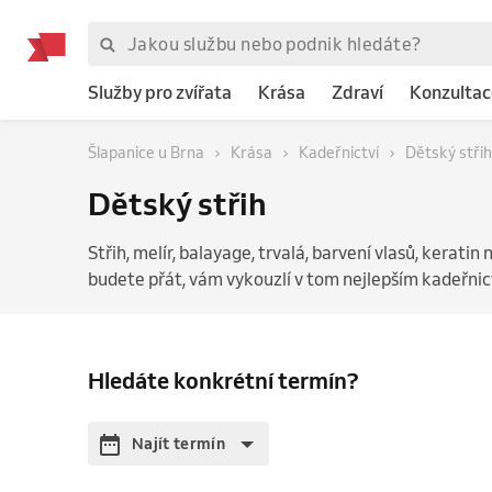
Služby pro zvířata
Krása
Zdraví
Konzultac
Šlapanice u Brna
Krása
Kadeřnictví
Dětský střih
Dětský střih
Střih, melír, balayage, trvalá, barvení vlasů, keratin 
budete přát, vám vykouzlí v tom nejlepším kadeřnictv
Hledáte konkrétní termín?
Najít termín