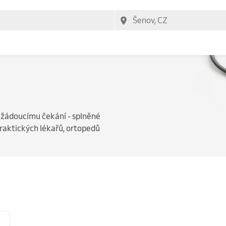
nežádoucímu čekání - splněné
praktických lékařů, ortopedů