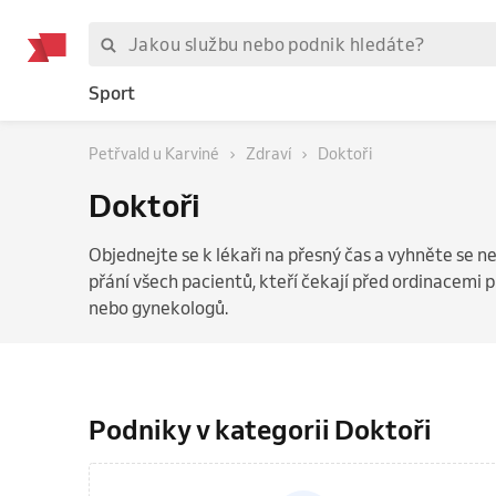
Sport
Petřvald u Karviné
Zdraví
Doktoři
Doktoři
Objednejte se k lékaři na přesný čas a vyhněte se 
přání všech pacientů, kteří čekají před ordinacemi 
nebo gynekologů.
Podniky v kategorii Doktoři