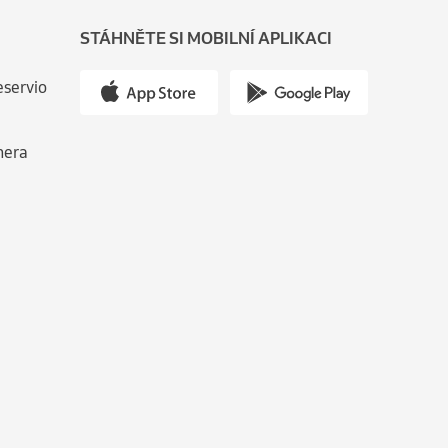
STÁHNĚTE SI MOBILNÍ APLIKACI
eservio
nera