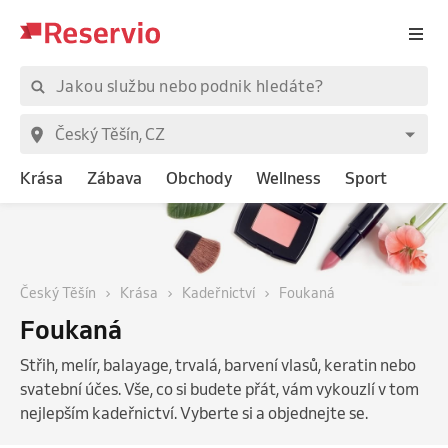
Krása
Zábava
Obchody
Wellness
Sport
Český Těšín
Krása
Kadeřnictví
Foukaná
Foukaná
Střih, melír, balayage, trvalá, barvení vlasů, keratin nebo
svatební účes. Vše, co si budete přát, vám vykouzlí v tom
nejlepším kadeřnictví. Vyberte si a objednejte se.