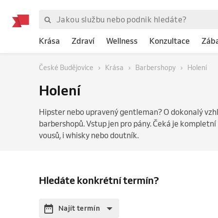
Krása
Zdraví
Wellness
Konzultace
Záb
České Budějovice
Krása
Barbershopy
Holení
Holení
Hipster nebo upravený gentleman? O dokonalý vzhle
barbershopů. Vstup jen pro pány. Čeká je kompletní p
vousů, i whisky nebo doutník.
Hledáte konkrétní termín?
Najít termín