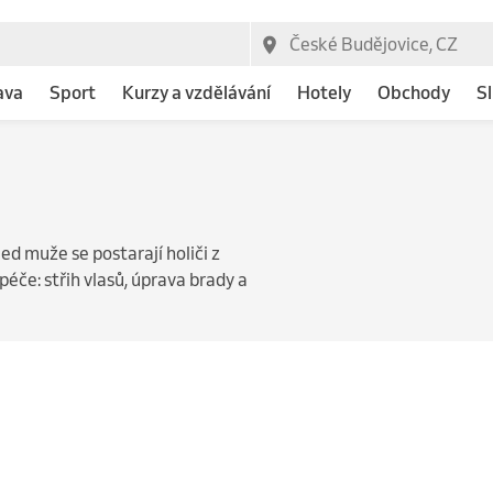
ava
Sport
Kurzy a vzdělávání
Hotely
Obchody
Sl
d muže se postarají holiči z
éče: střih vlasů, úprava brady a