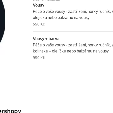
Vousy
Péče o vaše vousy - zastřižení, horký ručník, 
olejíčku nebo balzámu na vousy
550 Kč
Vousy + barva
Péče o vaše vousy - zastřižení, horký ručník, 
kolínské + olejíčku nebo balzámu na vousy
950 Kč
bershopy