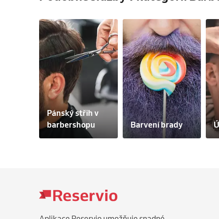
Pánský střih v 
barbershopu
Barvení brady
Ú
Aplikace Reservio umožňuje snadné