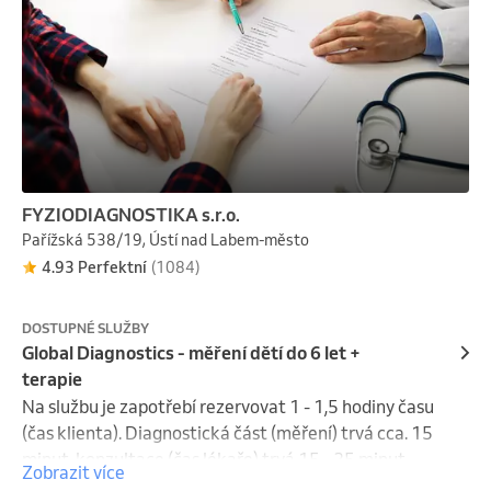
FYZIODIAGNOSTIKA s.r.o.
Pařížská 538/19, Ústí nad Labem-město
4.93 Perfektní
(1084)
DOSTUPNÉ SLUŽBY
Global Diagnostics - měření dětí do 6 let +
terapie
Na službu je zapotřebí rezervovat 1 - 1,5 hodiny času 
(čas klienta). Diagnostická část (měření) trvá cca. 15 
minut, konzultace (čas lékaře) trvá 15 - 25 minut, 
Zobrazit více
terapeutická část celkem 20 - 30 minut (GD - 