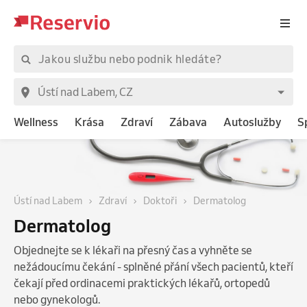
Wellness
Krása
Zdraví
Zábava
Autoslužby
S
Ústí nad Labem
Zdraví
Doktoři
Dermatolog
Dermatolog
Objednejte se k lékaři na přesný čas a vyhněte se
nežádoucímu čekání - splněné přání všech pacientů, kteří
čekají před ordinacemi praktických lékařů, ortopedů
nebo gynekologů.