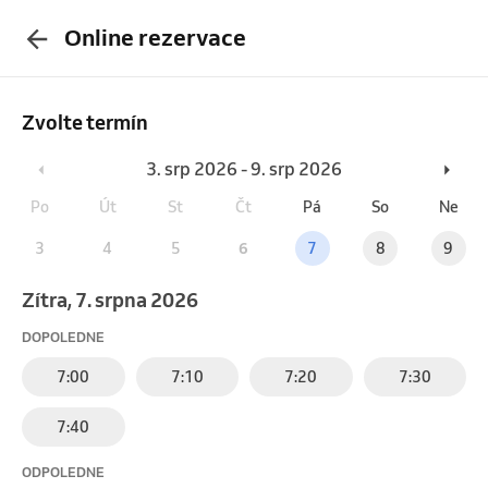
Online rezervace
Zvolte termín
3. srp 2026 - 9. srp 2026
Po
Út
St
Čt
Pá
So
Ne
3
4
5
6
7
8
9
Zítra, 7. srpna 2026
DOPOLEDNE
7:00
7:10
7:20
7:30
7:40
ODPOLEDNE