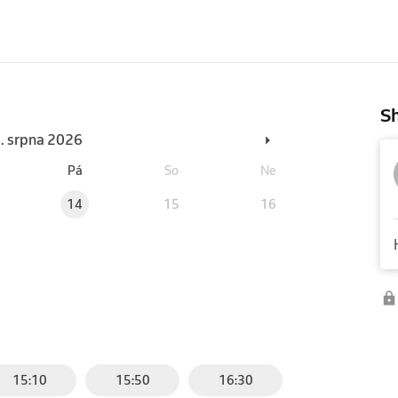
Sh
6. srpna 2026
Pá
So
Ne
14
15
16
15:10
15:50
16:30