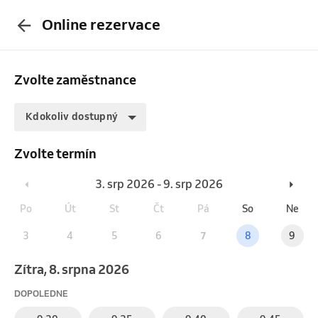
Online rezervace
Zvolte zaměstnance
Kdokoliv dostupný
Zvolte termín
3. srp 2026 - 9. srp 2026
Po
Út
St
Čt
Pá
So
Ne
3
4
5
6
7
8
9
Zítra, 8. srpna 2026
DOPOLEDNE