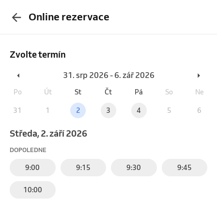
Online rezervace
Zvolte termín
31. srp 2026 - 6. zář 2026
Po
Út
St
Čt
Pá
So
Ne
31
1
2
3
4
5
6
středa, 2. září 2026
DOPOLEDNE
9:00
9:15
9:30
9:45
10:00