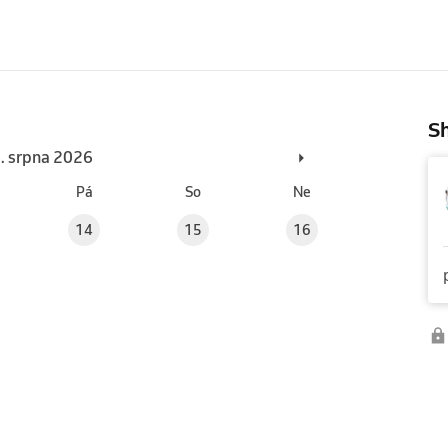
Sh
6. srpna 2026
Pá
So
Ne
14
15
16