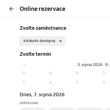
Online rezervace
Zvolte zaměstnance
Kdokoliv dostupný
Zvolte termín
3. srpna 2026 - 9
Po
Út
St
Čt
3
4
5
6
Dnes, 7. srpna 2026
DOPOLEDNE