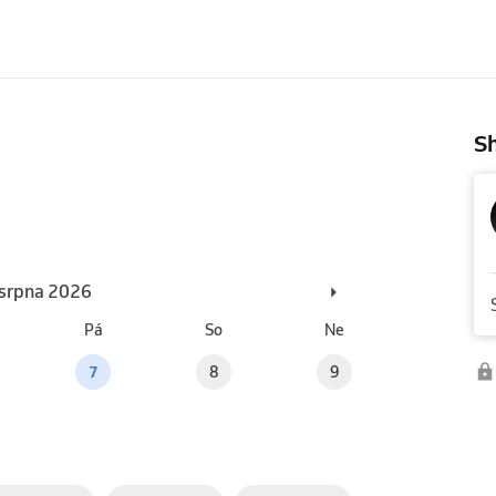
Sh
. srpna 2026
Pá
So
Ne
7
8
9