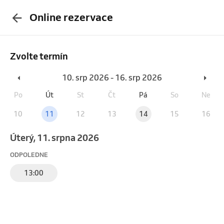
Online rezervace
Zvolte termín
10. srp 2026 - 16. srp 2026
Po
Út
St
Čt
Pá
So
Ne
10
11
12
13
14
15
16
úterý, 11. srpna 2026
ODPOLEDNE
13:00