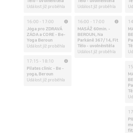
Tělo - uvolněnítěla
Tělo - uvolněnítěla
Tě
Událost již proběhla
Událost již proběhla
Ud
16:00
-
17:00
16:00
-
17:00
14
Jóga pro ZDRAVÁ
MASÁŽ 60min. -
MA
ZÁDA a CORE - Be-
BEROUN, Na
B
Yoga Beroun
Parkáně 367/14, Fit
Pa
Tělo - uvolněnítěla
Tě
Událost již proběhla
Událost již proběhla
Ud
17:15
-
18:10
15
Pilates clinic - Be -
yoga, Beroun
MA
B
Událost již proběhla
Pa
Tě
Ud
17
PI
me
fi