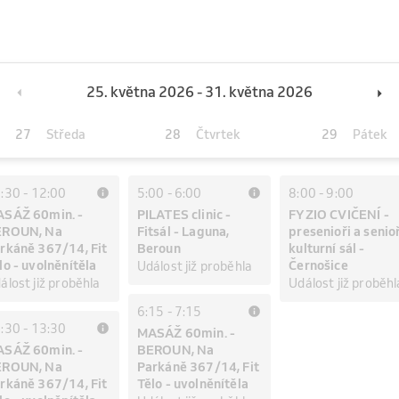
25. května 2026 - 31. května 2026
27
28
29
Středa
Čtvrtek
Pátek
:30
-
12:00
5:00
-
6:00
8:00
-
9:00
SÁŽ 60min. -
PILATES clinic -
FYZIO CVIČENÍ -
EROUN, Na
Fitsál - Laguna,
presenioři a senioř
rkáně 367/14, Fit
Beroun
kulturní sál -
lo - uvolněnítěla
Černošice
Událost již proběhla
álost již proběhla
Událost již proběhl
6:15
-
7:15
:30
-
13:30
MASÁŽ 60min. -
SÁŽ 60min. -
BEROUN, Na
EROUN, Na
Parkáně 367/14, Fit
rkáně 367/14, Fit
Tělo - uvolněnítěla