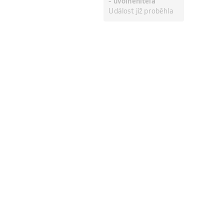
- uvolněnítěla
Událost již proběhla