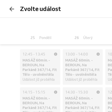
Zvolte událost
25
26
Pondělí
Úterý
12:45
-
13:45
13:00
-
14:00
10
MASÁŽ 60min. -
MASÁŽ 60min. -
MA
BEROUN, Na
BEROUN, Na
B
Parkáně 367/14, Fit
Parkáně 367/14, Fit
Pa
Tělo - uvolněnítěla
Tělo - uvolněnítěla
Tě
Událost již proběhla
Událost již proběhla
Ud
14:15
-
15:15
14:30
-
15:30
12
MASÁŽ 60min. -
MASÁŽ 60min. -
MA
BEROUN, Na
BEROUN, Na
B
Parkáně 367/14, Fit
Parkáně 367/14, Fit
Pa