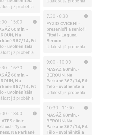
lo - uvolněnítěla
Událost již proběhla
álost již proběhla
7:30
-
8:30
:00
-
15:00
FYZIO CVIČENÍ -
SÁŽ 60min. -
presenioři a senioři,
EROUN, Na
Fitsál - Laguna,
rkáně 367/14, Fit
Beroun
lo - uvolněnítěla
Událost již proběhla
álost již proběhla
9:00
-
10:00
:30
-
16:30
MASÁŽ 60min. -
SÁŽ 60min. -
BEROUN, Na
EROUN, Na
Parkáně 367/14, Fit
rkáně 367/14, Fit
Tělo - uvolněnítěla
lo - uvolněnítěla
Událost již proběhla
álost již proběhla
10:30
-
11:30
:00
-
18:00
MASÁŽ 60min. -
LATES clinic
BEROUN, Na
thod - Tyran
Parkáně 367/14, Fit
tness, Na Parkáně
Tělo - uvolněnítěla