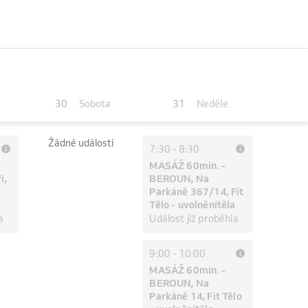
30
31
Sobota
Neděle
Žádné události
7:30
-
8:30
MASÁŽ 60min. -
i,
BEROUN, Na
Parkáně 367/14, Fit
Tělo - uvolněnítěla
a
Událost již proběhla
9:00
-
10:00
MASÁŽ 60min. -
BEROUN, Na
Parkáně 14, Fit Tělo